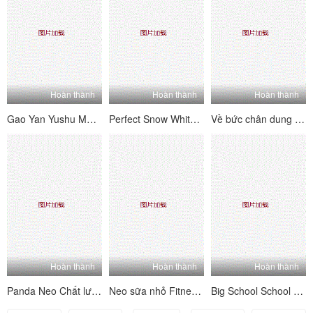
Hoàn thành
Hoàn thành
Hoàn thành
Gao Yan Yushu Mammon Harvetester Sexy Welfare Mnsgj 2021 13 1-6 (5)
Perfect Snow White Soft Softness N-Day Phát sóng trực tiếp Đạo cụ nhiều trò chơi Cầu thủ cao cấp, tắm, Ziwei, Double Nữ Nội suy BB Gun Machine Big Show Welfare Yếu yếu 202025 (1)
Về bức chân dung mới nhất của Ghost D Brother, khách sạn là về súng ren tích cực
Hoàn thành
Hoàn thành
Hoàn thành
Panda Neo Chất lượng Sexy Big Saixian Nono Big Baby Live Electric Hip, Poses Female, Sữa, Ngực, Dance Cám dỗ Big Baby (37)
Neo sữa nhỏ Fitness Hip Cream Wechat Welfare Fitness Hip Cream (23)
Big School School Sister Wu X Pha lê quy mô lớn Phần (1)