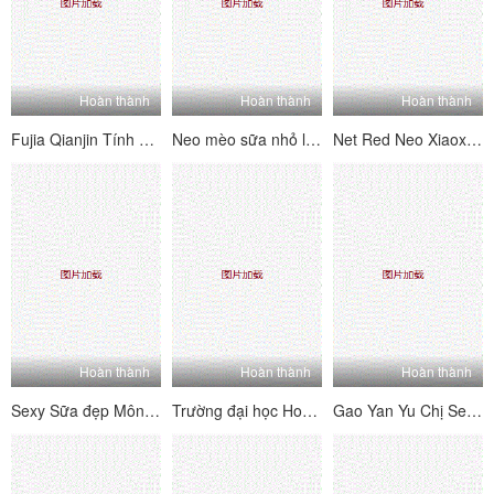
Hoàn thành
Hoàn thành
Hoàn thành
Fujia Qianjin Tính khí nhỏ Em gái Sweety Sữa giá cao Nhà vớ lụa Quần ding nôn mửa máu cám dỗ 202006302 (2)
Neo mèo sữa nhỏ là màn hình phúc lợi vú lớn hoàn hảo 7,8
Net Red Neo Xiaoxi Password House Big Show 7.29
Hoàn thành
Hoàn thành
Hoàn thành
Sexy Sữa đẹp Mông Vẻ đẹp Cái Cai rất Cai (ăn bánh rán) 28 ngày phát sóng trực tiếp Ziwei Flow White Pulp Da Xiu Welfare Cai Cai rất Cai 20210107.0030_ (Mới)
Trường đại học Hoa Tender Girl Long Leg Trường tiểu học (Chiều cao 176 Nữ sinh tiểu học) Lớp học ký túc xá trực tiếp 12 ngày được tiết lộ, tính phí Daxie phúc lợi chân lớn nữ sinh 2020.01.22
Gao Yan Yu Chị Sexy Merry Man Dramester Daxie Welfare Mnsgj 2021 13 1-6 (1)