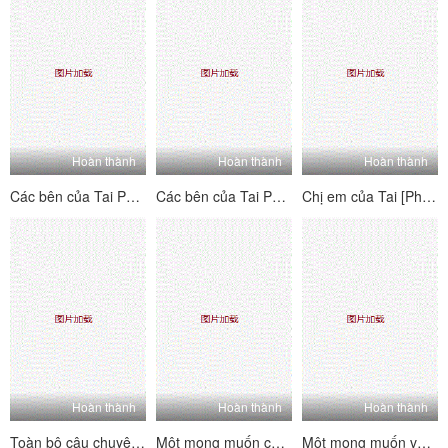
Hoàn thành
Hoàn thành
Hoàn thành
Các bên của Tai PK House's Tai's Sides [2] Vui vẻ và hai mặt ~ Kiểm tra trang web để xem mỗi người chơi B-Showers của B-Players ~ Lolita hét lên, đam mê và hung dữ!
Các bên của Tai PK House's Tai's Sides [1] Vui vẻ và hai mặt ~ Kiểm tra trang nơi bạn có thể thấy từng người chơi chữ B của người chơi la hét, đam mê và hung dữ!
Chị em của Tai [Phiên bản quyến rũ nhảy khỏa thân] Một tình yêu dâm dục siêu nhiều người, một cái nhìn siêu đa dạng với mức độ khó khăn cao
Hoàn thành
Hoàn thành
Hoàn thành
Toàn bộ câu chuyện về sự hồi hộp hài hước của một người bạn 3p [1] ấm lòng, thở dài, đĩ và đĩ
Một mong muốn cho mong muốn [Phần 2] phụ nữ trưởng thành không phải là một con người nói chung, và rất tinh tế và thực hiện các kỹ thuật tình dục.
Một mong muốn về tình dục [Phần 1] Phụ nữ trưởng thành không phải là một con người nói chung, và cực kỳ lành nghề trong việc thực hiện kỹ thuật tình dục