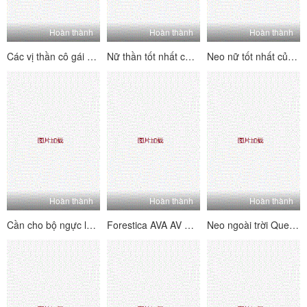
Hoàn thành
Hoàn thành
Hoàn thành
Các vị thần cô gái mới tốt nhất muốn muốn bố giữ mật khẩu mật khẩu phúc lợi trực tiếp quy mô lớn Cắm lỗ hồng DC White Pulp 10 giờ (6)
Nữ thần tốt nhất chất lượng cao neo trắng bắt nạt phát sóng trực tiếp Dew Face Wechat Bộ sưu tập phúc lợi Live (3)
Neo nữ tốt nhất của Kawaii (9)
Hoàn thành
Hoàn thành
Hoàn thành
Cần cho bộ ngực lớn Hông neo Wang Fina (Ni Zhi Lin) Live Big Show Welfare Bộ sưu tập phúc lợi xe thể thao Wang Fina Yi Squad Duxo (1)
Forestica AVA AV MD MD0101 National Wind Cheongsam Cheongsam Cám dỗ LUSTS đan xen hàng ngàn mùa hè
Neo ngoài trời Queen Magnolia, Chị gái Lá Grand Collection Wechat Welfare Live Socket