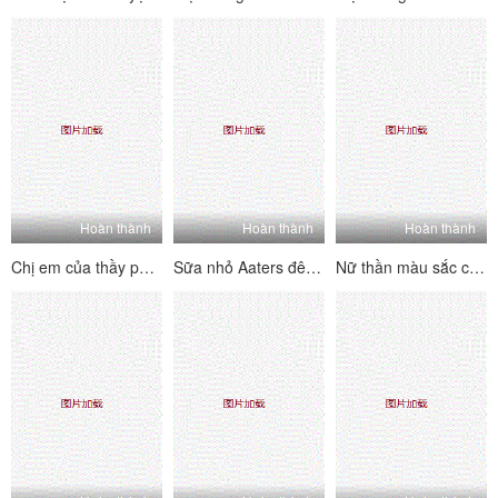
Hoàn thành
Hoàn thành
Hoàn thành
Chị em của thầy phù thủy thể hiện sự say mê của họ, họ thu hút rất nhiều tiếng cười, và tất cả những cơn đau nhói phát nổ, và giọng nói dâm dục luôn không ngừng
Sữa nhỏ Aaters đêm Lulu Crown Phần phúc lợi (4)
Nữ thần màu sắc của ngành một màu trắng Puman xuất hiện mới nhất Wechat Welfare 11 bộ sưu tập (7)