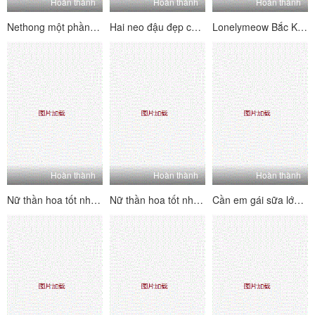
Hoàn thành
Hoàn thành
Hoàn thành
Nethong một phần (7)
Hai neo đậu đẹp chất lượng cao về người hâm mộ Cannon 4P
Lonelymeow Bắc Kinh Yaoyao hiện đang so sánh bộ sưu tập tạp chí tình dục hoàn chỉnh 4K 4K Xem trước 4K Meowmeow Vol.2
Hoàn thành
Hoàn thành
Hoàn thành
Nữ thần hoa tốt nhất mà những kẻ xấu nhỏ bắt đầu đến cuối bộ hoàn chỉnh 3 người xấu nhỏ emm26
Nữ thần hoa tốt nhất mà những kẻ xấu nhỏ bắt đầu đến cuối bộ hoàn chỉnh 3 chàng trai nhỏ và xấu EMM32
Cần em gái sữa lớn, chị em của bạn 20200526 (2)